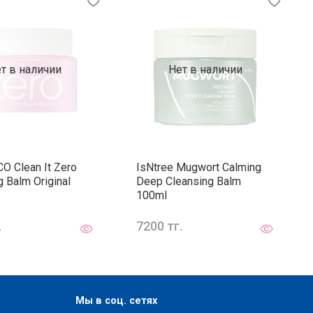
т в наличии
Нет в наличии
O Clean It Zero
IsNtree Mugwort Calming
g Balm Original
Deep Cleansing Balm
100ml
.
7200 тг.
Мы в соц. сетях