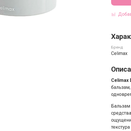
Добав
Харак
Бренд
Celimax
Описа
Celimax 
бальзам,
одновре
Бальзам
средства
ощущения
текстура