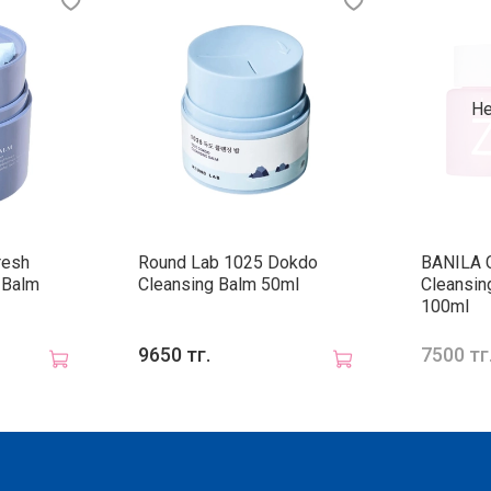
Не
resh
Round Lab 1025 Dokdo
BANILA C
 Balm
Cleansing Balm 50ml
Cleansin
100ml
9650 тг.
7500 тг