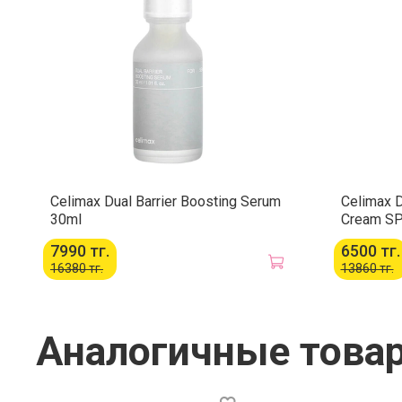
Celimax Dual Barrier Boosting Serum
Celimax D
30ml
Cream SP
7990 тг.
6500 тг.
16380 тг.
13860 тг.
Аналогичные това