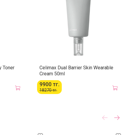
применения:
 небольшое количество бальзама на сухую кожу
куратно помассируйте до растворения макияжа, затем
 воду для эмульгирования и тщательно смойте
водой. При необходимости продолжите очищение
ли гелем.
y Toner
Celimax Dual Barrier Skin Wearable
Cream 50ml
9900 тг.
18270 тг.