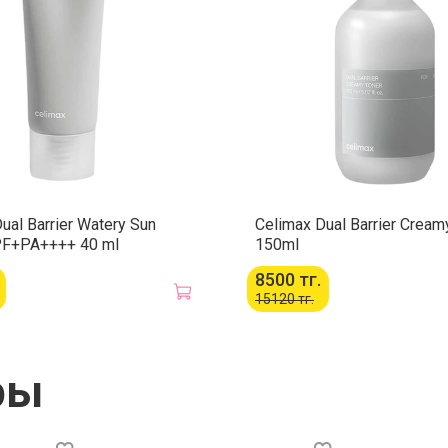
Способ 
Нанесите
лица, ак
добавьте
тёплой 
пенкой и
ual Barrier Watery Sun
Celimax Dual Barrier Cream
F+PA++++ 40 ml
150ml
8500 тг.
15120 тг.
ры