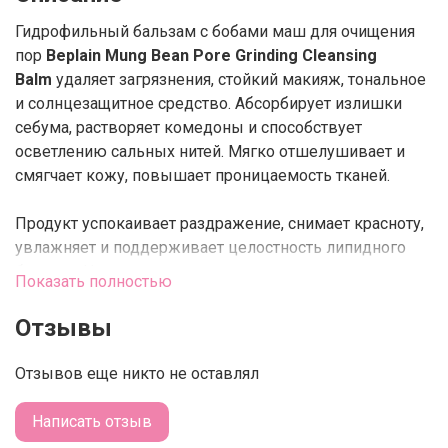
Гидрофильный бальзам с бобами маш для очищения
пор
Beplain Mung Bean Pore Grinding Cleansing
Balm
удаляет загрязнения, стойкий макияж, тональное
и солнцезащитное средство. Абсорбирует излишки
себума, растворяет комедоны и способствует
осветлению сальных нитей. Мягко отшелушивает и
смягчает кожу, повышает проницаемость тканей.
Продукт успокаивает раздражение, снимает красноту,
увлажняет и поддерживает целостность липидного
барьера. Не провоцирует сухости и стянутости после
Показать полностью
умывания.
Отзывы
Особая гриндинг-упаковка позволяет гигиенично и
дозированно извлекать средство.
Отзывов еще никто не оставлял
Основные действующие компоненты:
Написать отзыв