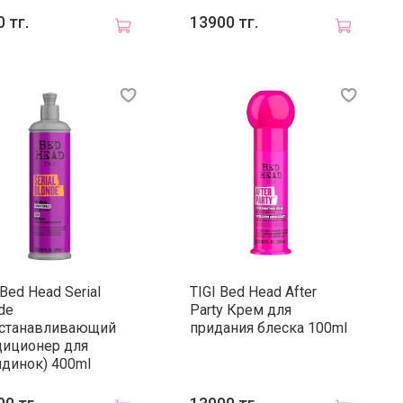
 тг.
13900 тг.
 Bed Head Serial
TIGI Bed Head After
de
Party Крем для
сстанавливающий
придания блеска 100ml
диционер для
динок) 400ml