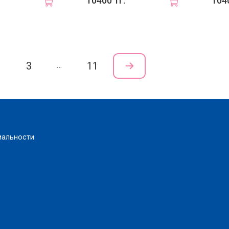
10400 тг.
1040
2
3
11
…
иальности