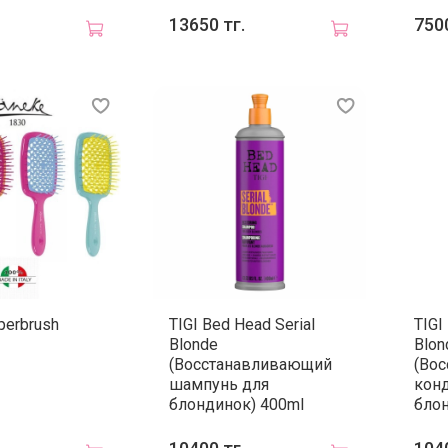
13650 тг.
7500
perbrush
TIGI Bed Head Serial
TIGI
Blonde
Blon
(Восстанавливающий
(Во
шампунь для
кон
блондинок) 400ml
блон