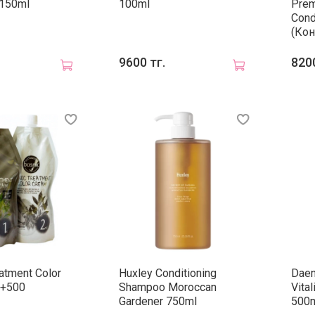
 150ml
100ml
Prem
Cond
(Кон
9600 тг.
8200
atment Color
Huxley Conditioning
Daen
0+500
Shampoo Moroccan
Vita
Gardener 750ml
500