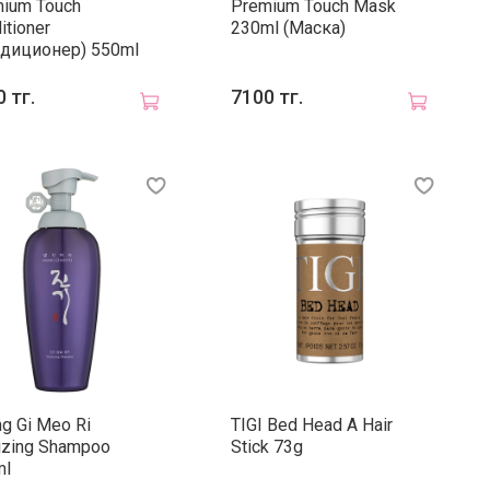
ium Touch
Premium Touch Mask
itioner
230ml (Маска)
диционер) 550ml
 тг.
7100 тг.
g Gi Meo Ri
TIGI Bed Head A Hair
lizing Shampoo
Stick 73g
ml