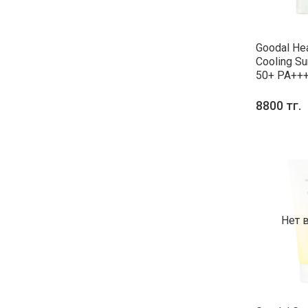
Goodal Hea
Cooling Su
50+ PA++
8800 тг.
Нет 