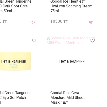
al Green Tangerine
Goodal Ice Heartleaf
 C Dark Spot Care
Hyaluron Soothing Cream
m 50ml
75ml
 тг.
10500 тг.
Нет в наличии
Нет в наличии
al Green Tangerine
Goodal Rice Cera
 C Eye Gel Patch
Moisture Mild Sheet
т
Mask 1шт