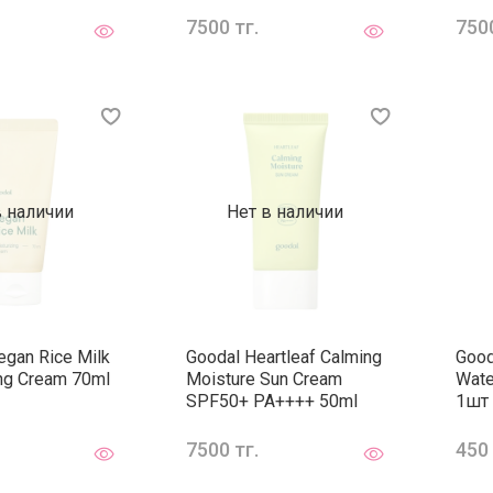
7500 тг.
7500
в наличии
Нет в наличии
egan Rice Milk
Goodal Heartleaf Calming
Good
ing Cream 70ml
Moisture Sun Cream
Wate
SPF50+ PA++++ 50ml
1шт
7500 тг.
450 