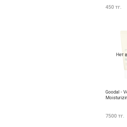
450 тг.
Нет 
Goodal - V
Moisturiz
7500 тг.