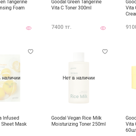
en Tangerine
Goodal Green Tangerine
Good
ansing Foam
Vita C Toner 300ml
Vita
Crea
7400 тг.
9100
в наличии
Нет в наличии
a Infused
Goodal Vegan Rice Milk
Good
d Sheet Mask
Moisturizing Toner 250ml
Vita
60ш