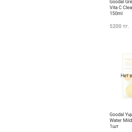
Goodal Gre
Vita C Cle
150ml
5200 тг.
Нет 
Goodal Yuj
Water Mil
1шт