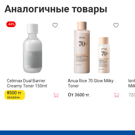
Аналогичные товары
-44%
Celimax Dual Barrier
Anua Rice 70 Glow Milky
Isn
Creamy Toner 150ml
Toner
Mil
8500 тг.
От
3600 тг.
720
15120 тг.