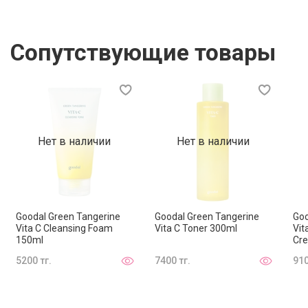
покрова после микроповреждений и агрессивного
воздействия факторов окружающей среды. Сохраняет
кожу увлажненной в течение 24 часов.
Сопутствующие товары
Гипоаллергенная формула подходит для всех типов
кожи.
Способ применения:
Нет в наличии
Нет в наличии
После очищения нанесите умеренное количество на
кожу изнутри наружу. Аккуратно похлопайте, чтобы
помочь впитаться.
Goodal Green Tangerine
Goodal Green Tangerine
Goo
Vita C Cleansing Foam
Vita C Toner 300ml
Vit
150ml
Cr
5200 тг.
7400 тг.
910