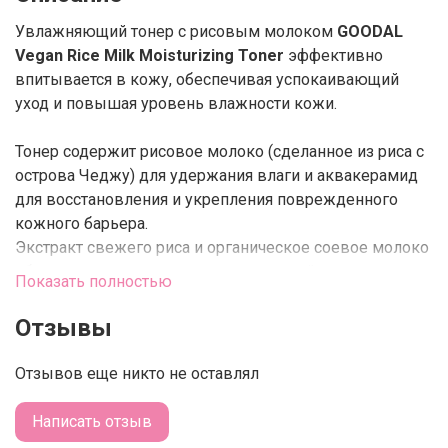
Увлажняющий тонер с рисовым молоком
GOODAL
Vegan Rice Milk Moisturizing Toner
эффективно
впитывается в кожу, обеспечивая успокаивающий
уход и повышая уровень влажности кожи.
Тонер содержит рисовое молоко (сделанное из риса с
острова Чеджу) для удержания влаги и аквакерамид
для восстановления и укрепления поврежденного
кожного барьера.
Экстракт свежего риса и органическое соевое молоко
объединены в идеально увлажняющий союз.
Показать полностью
Благодаря тонер обладает антиоксидантными
свойствами, выравнивает тон кожи, оказывает
Отзывы
глубокое питание, восстанавливает целостность
липидного барьера, в следствии чего, кожа способна
Отзывов еще никто не оставлял
удерживать влагу внутри и будет оставаться
увлажненной долгое время. Также активно
Написать отзыв
восстанавливает и ускоряет регенерацию кожного