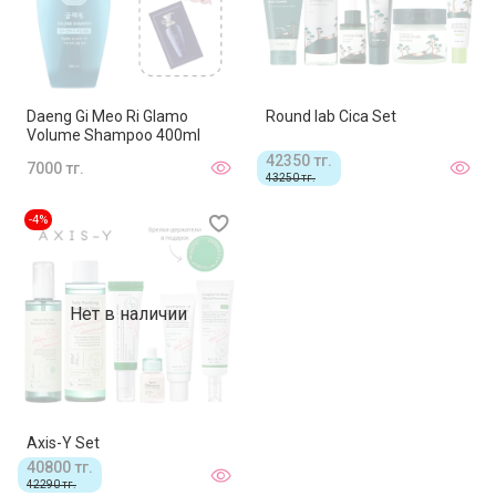
Daeng Gi Meo Ri Glamo
Round lab Cica Set
Volume Shampoo 400ml
42350 тг.
7000 тг.
43250 тг.
-4%
Нет в наличии
Axis-Y Set
40800 тг.
42290 тг.