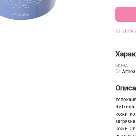
Добав
Харак
Бренд
Dr. Althea
Описа
Успокаи
Refresh 
кожи, ко
загрязне
кожи. С
извлекат