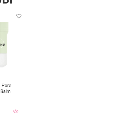
чии
 Pore
 Balm