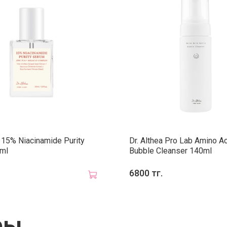
соз
Ма
и п
обе
То
эпи
мор
под
выр
Подходит
a 15% Niacinamide Purity
Dr. Althea Pro Lab Amino Ac
ml
Bubble Cleanser 140ml
Способ 
6800 тг.
бальзама
макияжа.
массиро
средств
ры
геля или