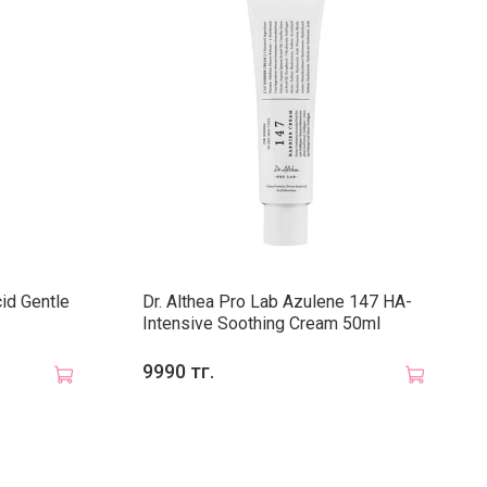
дать естественный защитный барьер.
сло жожоба
укрепляет защитный барьер, увлажняет
итает. Большая концентрация витамина Е в масле
спечивает антиоксидантные свойства.
коферол
(витамин Е) стимулирует обновление клеток
дермиса, повышает тонус тканей, сокращает глубину
щин и заломов, вызванных обезвоженностью,
держивает оптимальный баланс увлажнения,
авнивает тон лица и придаёт сияние.
 для всех типов кожи.
id Gentle
Dr. Althea Pro Lab Azulene 147 HA-
Intensive Soothing Cream 50ml
применения
:
нанесите необходимое количество
9990 тг.
 на сухую кожу и массируйте до полного растворения
 Затем добавьте немного воды и продолжите
вать круговыми движениями. Смойте остатки
а тёплой водой. Продолжите очищение с помощью
 пенки для умывания.