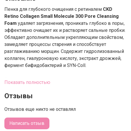
Пенка для глубокого очищения с ретиналем
CKD
Retino Collagen Small Molecule 300 Pore Cleansing
Foam
удаляет загрязнения, проникать глубоко в поры,
эффективно очищает их и растворяет сальные пробки.
Обладает дополнительным укрепляющим свойством,
замедляет процессы старения и способствует
разглаживанию морщин. Содержит гидролизованный
коллаген, гиалуроновую кислоту, экстракт дрожжей,
фермент бифидобактерий и SYN-Coll.
Бережно очищает, поддерживает оптимальный pH-
Показать полностью
баланс, восстанавливает микробиоту кожи и
подавляет рост патогенных бактерий. Оказывает
Отзывы
выраженное успокаивающее действие, устраняет
раздражение и воспаление. Помогает сузить поры и
Отзывов еще никто не оставлял
снизить выраженность сальных нитей. Мягко
отшелушивает и разглаживает рельеф.
Написать отзыв