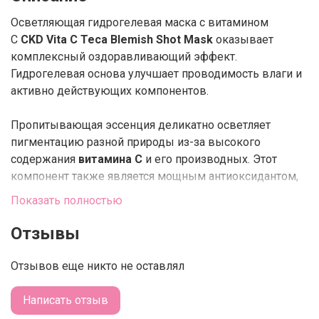
Осветляющая гидрогелевая маска с витамином
С
CKD
Vita C Teca Blemish Shot Mask
оказывает
комплексный оздоравливающий эффект.
Гидрогелевая основа улучшает проводимость влаги и
активно действующих компонентов.
Пропитывающая эссенция деликатно осветляет
пигментацию разной природы из-за высокого
содержания
витамина С
и его производных. Этот
компонент также является мощным антиоксидантом,
обеспечивающим защиту от разрушительного
Показать полностью
воздействия свободных радикалов — основной
причины преждевременного старения.
Отзывы
Формула содержит технологию
Cica Teca Shot
—
Отзывов еще никто не оставлял
очищенные
спикулы
в сочетании с
комплексом
центеллы азиатской
— для мягкого
Написать отзыв
отшелушивания омертвевших клеток и