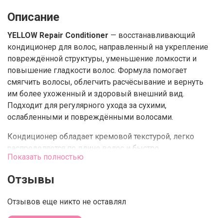
Описание
YELLOW Repair Conditioner
— восстанавливающий
кондиционер для волос, направленный на укрепление
повреждённой структуры, уменьшение ломкости и
повышение гладкости волос. Формула помогает
смягчить волосы, облегчить расчёсывание и вернуть
им более ухоженный и здоровый внешний вид.
Подходит для регулярного ухода за сухими,
ослабленными и повреждёнными волосами.
Кондиционер обладает кремовой текстурой, легко
распределяется по длине волос и быстро
Показать полностью
воздействует, делая волосы более послушными и
мягкими без утяжеления. Подходит для использования
Отзывы
после каждого мытья головы.
Отзывов еще никто не оставлял
Действие и преимущества
• восстанавливает повреждённые волосы