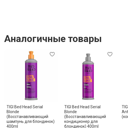
Способ применения
Нанесите на чистые влажные волосы после шампуня,
распределите по длине, оставьте на 2–3 минуты и
тщательно смойте тёплой водой.
Аналогичные товары
TIGI Bed Head Serial
TIGI Bed Head Serial
TIG
Blonde
Blonde
Ant
(Восстанавливающий
(Восстанавливающий
(ко
шампунь для блондинок)
кондиционер для
400ml
блондинок) 400ml