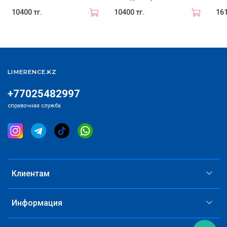
10400 тг.
10400 тг.
161
LIMERENCE.KZ
+77025482997
справочная служба
Клиентам
Информация