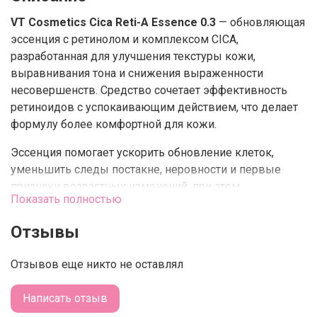
VT Cosmetics
Cica Reti-A Essence 0.3
— обновляющая
эссенция с ретинолом и комплексом CICA,
разработанная для улучшения текстуры кожи,
выравнивания тона и снижения выраженности
несовершенств. Средство сочетает эффективность
ретиноидов с успокаивающим действием, что делает
формулу более комфортной для кожи.
Эссенция помогает ускорить обновление клеток,
уменьшить следы постакне, неровности и первые
признаки возрастных изменений, при этом
Показать полностью
поддерживая кожный барьер и снижая риск
раздражения. Лёгкая текстура быстро впитывается, не
Отзывы
оставляет липкости и подходит для вечернего ухода.
Отзывов еще никто не оставлял
Формула направлена на постепенное и
контролируемое воздействие, благодаря чему
Написать отзыв
средство можно использовать в рамках регулярного
ухода при соблюдении рекомендаций.