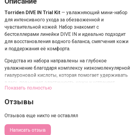
Описание
Torriden
DIVE IN Trial Kit
— увлажняющий мини-набор
для интенсивного ухода за обезвоженной и
чувствительной кожей. Набор знакомит с
бестселлерами линейки DIVE IN и идеально подходит
для восстановления водного баланса, смягчения кожи
и поддержания её комфорта.
Средства из набора направлены на глубокое
увлажнение благодаря комплексу низкомолекулярной
гиалуроновой кислоты, которая помогает удерживать
влагу, повышает эластичность кожи и устраняет
Показать полностью
ощущение стянутости. Формулы обладают лёгкими
текстурами, быстро впитываются и не перегружают
Отзывы
кожу.
Отзывов еще никто не оставлял
Набор удобно использовать в поездках, для
тестирования линейки или как базовый увлажняющий
Написать отзыв
уход на каждый день.