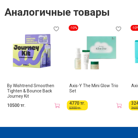
Аналогичные товары
-10%
-10
By Wishtrend Smoothen
Axis-Y The Mini Glow Trio
Axi
Tighten & Bounce Back
Set
Journey Kit
4770 тг.
324
10500 тг.
5300 тг.
3600