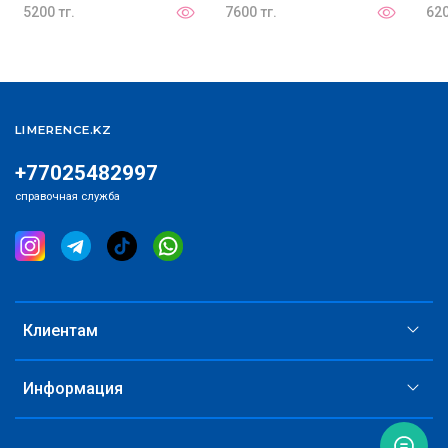
5200 тг.
7600 тг.
620
LIMERENCE.KZ
+77025482997
справочная служба
Клиентам
Информация