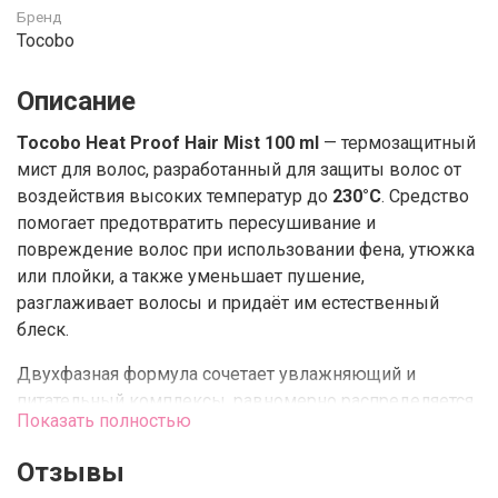
Бренд
Tocobo
Описание
Tocobo Heat Proof Hair Mist 100 ml
— термозащитный
мист для волос, разработанный для защиты волос от
воздействия высоких температур до
230°C
. Средство
помогает предотвратить пересушивание и
повреждение волос при использовании фена, утюжка
или плойки, а также уменьшает пушение,
разглаживает волосы и придаёт им естественный
блеск.
Двухфазная формула сочетает увлажняющий и
питательный комплексы, равномерно распределяется
Показать полностью
по волосам, не склеивает их и не утяжеляет. Мист
подходит для ежедневного использования на
Отзывы
влажных и сухих волосах.