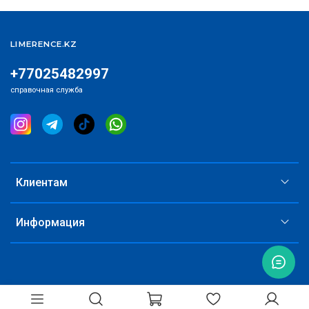
Способ применения:
нанесите масло на сухую кожу,
массирующими движениями распределите по коже,
LIMERENCE.KZ
смойте тёплой водой.
+77025482997
справочная служба
Клиентам
Информация