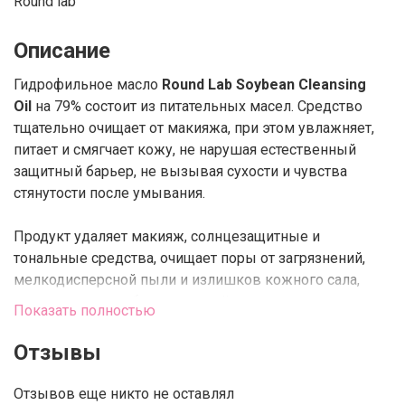
Round lab
Описание
Гидрофильное масло
Round Lab Soybean Cleansing
Oil
на 79% состоит из питательных масел. Средство
тщательно очищает от макияжа, при этом увлажняет,
питает и смягчает кожу, не нарушая естественный
защитный барьер, не вызывая сухости и чувства
стянутости после умывания.
Продукт удаляет макияж, солнцезащитные и
тональные средства, очищает поры от загрязнений,
мелкодисперсной пыли и излишков кожного сала,
предотвращает образование чёрных точек и мягко
Показать полностью
отшелушивает роговой слой. Не содержит
искусственных отдушек.
Отзывы
Главным компонентом является
масло чёрной сои
с
Отзывов еще никто не оставлял