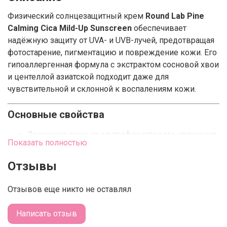
Физический солнцезащитный крем
Round Lab Pine
Calming Cica Mild-Up Sunscreen
обеспечивает
надёжную защиту от UVA- и UVB-лучей, предотвращая
фотостарение, пигментацию и повреждение кожи. Его
гипоаллергенная формула с экстрактом сосновой хвои
и центеллой азиатской подходит даже для
чувствительной и склонной к воспалениям кожи.
Основные свойства
Защищает кожу от ультрафиолетового излучения
Показать полностью
и неблагоприятных факторов окружающей
среды.
Отзывы
Успокаивает раздражения, покраснения и
Отзывов еще никто не оставлял
воспаления.
Укрепляет барьерную функцию кожи и
Написать отзыв
предотвращает обезвоженность.