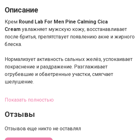
Описание
Крем
Round Lab For Men Pine Calming Cica
Cream
увлажняет мужскую кожу, восстанавливает
после бритья, препятствует появлению акне и жирного
блеска.
Нормализует активность сальных желёз, успокаивает
покраснение и раздражение. Разглаживает
огрубевшие и обветренные участки, смягчает
шелушение.
Имеет гелевую текстуру, освежает при нанесении,
Показать полностью
быстро впитывается. Не оставляет липкости и
маслянистой плёнки. Слабокислотная формула с pH
Отзывы
±4.0-6.0 восстанавливает кислотно-щелочной баланс
эпидермиса.
Отзывов еще никто не оставлял