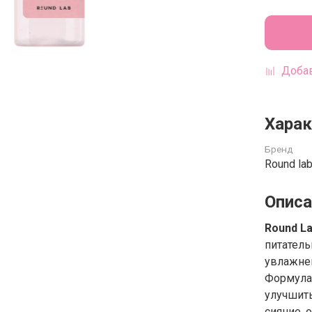
Добав
Харак
Бренд
Round la
Описа
Round La
питатель
увлажнен
Формула 
улучшить
сияние, 