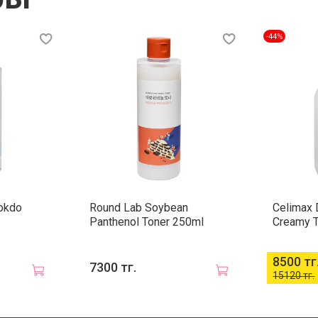
-44%
okdo
Round Lab Soybean
Celimax D
Panthenol Toner 250ml
Creamy 
8500 тг
7300 тг.
15120 тг.