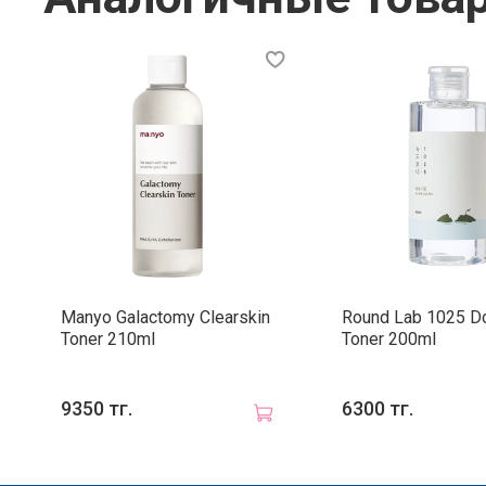
Manyo Galactomy Clearskin
Round Lab 1025 D
Toner 210ml
Toner 200ml
9350 тг.
6300 тг.