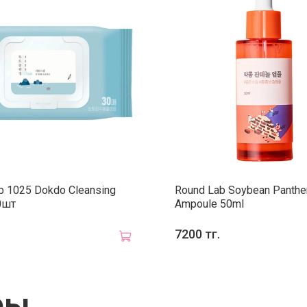
• сухой 
• кожи с
• тускло
• ежедне
Способ 
После оч
ладоней 
впитыван
b 1025 Dokdo Cleansing
Round Lab Soybean Panthe
0шт
Ampoule 50ml
7200 тг.
ры