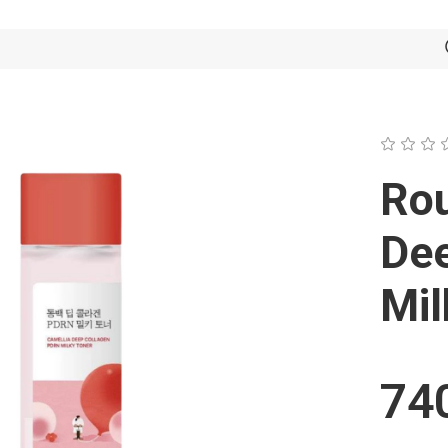
Rou
De
Mil
740