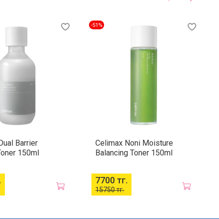
-51%
ual Barrier
Celimax Noni Moisture
Toner 150ml
Balancing Toner 150ml
.
7700 тг.
15750 тг.