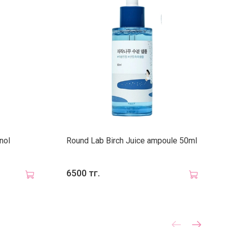
и обезвоженной кожи
 признаками возрастных изменений
й и уставшей кожи
вного базового ухода
применения
ищения нанесите тонер на кожу лица с помощью
или ватного диска, мягко распределите до полного
ия. Используйте утром и вечером.
nol
Round Lab Birch Juice ampoule 50ml
6500 тг.