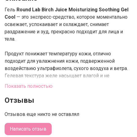
Гель
Round Lab Birch Juice Moisturizing Soothing Gel
Cool
— это экспресс-средство, которое моментально
освежает, успокаивает и охлаждает, снимает
раздражение и зуд, прекрасно подходит для лица и
тела.
Продукт понижает температуру кожи, отлично
подходит для увлажнения кожи, подверженной
воздействию ультрафиолета, сухого воздуха и ветра.
Гелевая текстура желе насыщает влагой и не
оставляет липкости.
Показать полностью
Главным компонентом формулы является
берёзовый
Отзывы
сок
, собранный в экологичном южнокорейском
районе Чёджу. Берёзовый сок, насыщенный
Отзывов еще никто не оставлял
витаминами группы B, а также кальцием, магнием и
фруктозой, делает кожу мягкой, улучшает клеточную
Написать отзыв
активность кераноцитов, поддерживает оптимальный