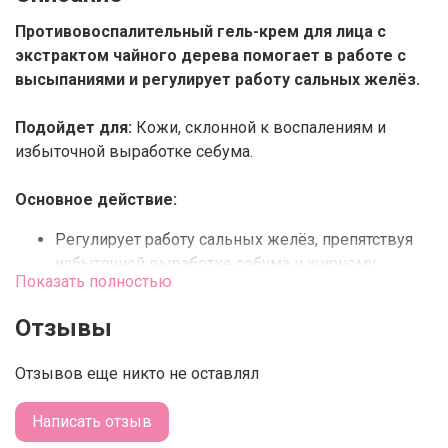
Противовоспалительный гель-крем для лица с
экстрактом чайного дерева помогает в работе с
высыпаниями и регулирует работу сальных желёз.
Подойдет для:
Кожи, склонной к воспалениям и
избыточной выработке себума.
Основное действие:
Регулирует работу сальных желёз, препятствуя
избыточной выработке себума и жирному
Показать полностью
блеску.
Оказывает активное противовоспалительное
Отзывы
действие, помогает устранить высыпания, а
также снять покраснения и раздражения.
Отзывов еще никто не оставлял
Имеет комфортную гелевую текстуру, которая не
перегружает кожу.
Написать отзыв
Основные компоненты: