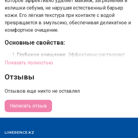
которое эффективно удаляет макияж, загрязнения и
излишки себума, не нарушая естественный барьер
кожи. Его лёгкая текстура при контакте с водой
превращается в эмульсию, обеспечивая деликатное и
комфортное очищение.
Основные свойства:
Глубокое очищение
: Эффективно растворяет
макияж, включая водостойкий, а также удаляет
Показать полностью
загрязнения из пор.
Отзывы
Деликатный уход
: Не пересушивает кожу,
оставляя её мягкой и увлажнённой.
Отзывов еще никто не оставлял
Подходит для всех типов кожи
: Включая
чувствительную и склонную к раздражениям.
Написать отзыв
Антиоксидантная защита
: Обеспечивает уход,
защищая кожу от воздействия окружающей
среды.
Лёгкость в использовании
: Легко смывается, не
LIMERENCE.KZ
оставляя жирной плёнки.