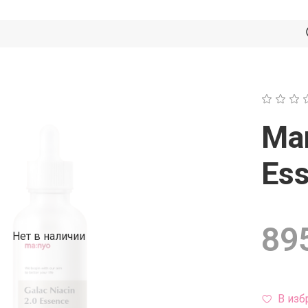
Man
Es
895
Нет в наличии
В изб