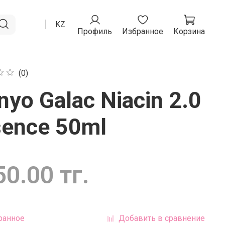
RU
KZ
Профиль
Избранное
Корзина
(0)
yo Galac Niacin 2.0
sence 50ml
0.00 тг.
ранное
Добавить в сравнение