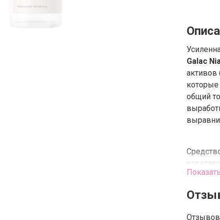
Описа
Усиленна
Galac Ni
активов 
которые
общий то
выработк
выравни
Средство
осветляе
Показат
покрасне
лица. Гл
Отзы
веществ
мягкой и
Отзывов 