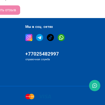
е действующие компоненты:
ать отзыв
лактомисис
(93.69%) — фильтрат дрожжевых грибков
адает способностью расщеплять питательные
ества и усиливать степень их усвояемости клетками
Мы в соц. сетях
и. Благодаря этому он восстанавливает целостность
ток, усиливает микроциркуляцию крови, ускоряет
енные процессы, очищает кожи, выравнивает
рорельеф, повышает тонус кожи, снимает
паления, улучшает цвет лица.
+77025482997
ацинамид
(4%) способствует стимуляции синтеза
справочная служба
лагена и улучшению защитных функций кожи,
огает снизить трансэпидермальную потерю
ги и устранить пигментацию, увлажняет, сужает
ы, успокаивает, осветляет.
нтенол
обладает заживляющим, увлажняющим и
станавливающим действием.
тракт гамамелиса
оказывает тонизирующее и
иоксидантное действие. Сужает поры и уменьшает