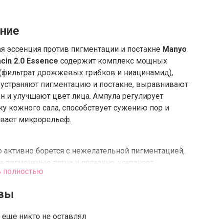
ние
я эссенция против пигментации и постакне
Manyo
acin 2.0 Essence
содержит комплекс мощных
(фильтрат дрожжевых грибков и ниацинамид),
 устраняют пигментацию и постакне, выравнивают
н и улучшают цвет лица. Ампула регулирует
у кожного сала, способствует сужению пор и
вает микрорельеф.
 активно борется с нежелательной пигментацией,
т пигментные пятна и постакне, устраняет
ь полностью
ния и тусклость, выравнивает тон и улучшает цвет
убоко увлажняет и насыщает клетки питательными
вы
ами, ускоряет обменные процессы, делает кожу
 бархатистой.
еще никто не оставлял