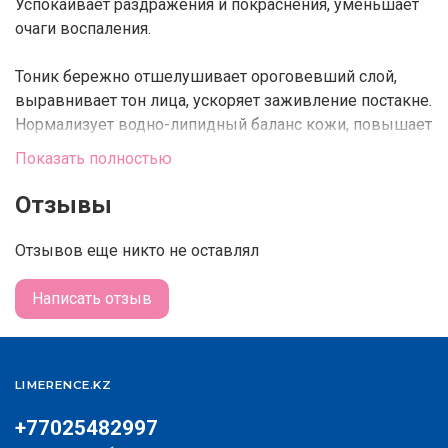
Успокаивает раздражения и покраснения, уменьшает
очаги воспаления.
Тоник бережно отшелушивает ороговевший слой,
выравнивает тон лица, ускоряет заживление постакне.
Нормализует водно-липидный баланс кожи, повышает
плотность и упругость, уменьшая видимость пор.
Показать полностью
Тоник оздоравливает кожу, предупреждает развитие
акне и угревой сыпи, укрепляет защитный барьер.
Отзывы
Тоник приятно освежает кожу, устраняя стянутость и
Отзывов еще никто не оставлял
неприятные ощущения. Тоник готовит ее к
дальнейшему уходу, повышая эффективность других
Написать отзыв
уходовых средств.
Обладает слабокислым pH 4.3 - 5.3.
LIMERENCE.KZ
Основные действующие компоненты:
+77025482997