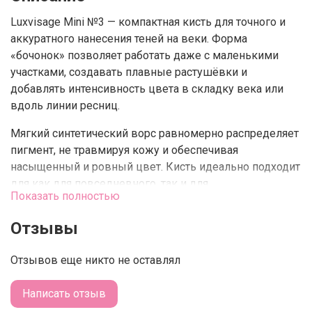
Luxvisage Mini №3 — компактная кисть для точного и
аккуратного нанесения теней на веки. Форма
«бочонок» позволяет работать даже с маленькими
участками, создавать плавные растушёвки и
добавлять интенсивность цвета в складку века или
вдоль линии ресниц.
Мягкий синтетический ворс равномерно распределяет
пигмент, не травмируя кожу и обеспечивая
насыщенный и ровный цвет. Кисть идеально подходит
для как для повседневного, так и для
Показать полностью
профессионального макияжа глаз.
Отзывы
Действие и преимущества
Отзывов еще никто не оставлял
Точность нанесения.
Идеальна для работы со
складкой века, внутренним уголком и линией
Написать отзыв
ресниц.