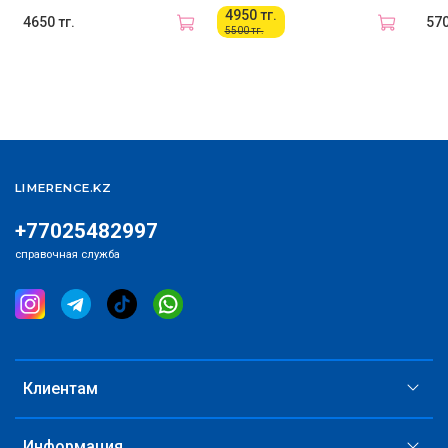
4950 тг.
4650 тг.
570
5500 тг.
LIMERENCE.KZ
+77025482997
справочная служба
Клиентам
Информация