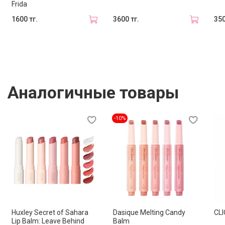
Frida
Способ применения
1600 тг.
3600 тг.
350
Нанесите бальзам-помаду непосредственно на губы.
При необходимости обновляйте покрытие в течение
дня для поддержания увлажнения и сияния.
Аналогичные товары
-10%
Huxley Secret of Sahara
Dasique Melting Candy
CLI
Lip Balm: Leave Behind
Balm