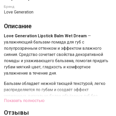
Бренд
Love Generation
Описание
Love Generation Lipstick Balm Wet Dream
—
увлажняющий бальзам-помада для губ с
полупрозрачным оттенком и эффектом влажного
сияния. Средство сочетает свойства декоративной
помады и ухаживающего бальзама, помогая придать
губам мягкий цвет, гладкость и комфортное
увлажнение в течение дня.
Бальзам обладает нежной тающей текстурой, легко
распределяется по губам и создаёт эффект
ухоженных, визуально более объёмных губ без
Показать полностью
липкости и ощущения тяжести. Подходит для
ежедневного макияжа и быстрого обновления образа.
Отзывы