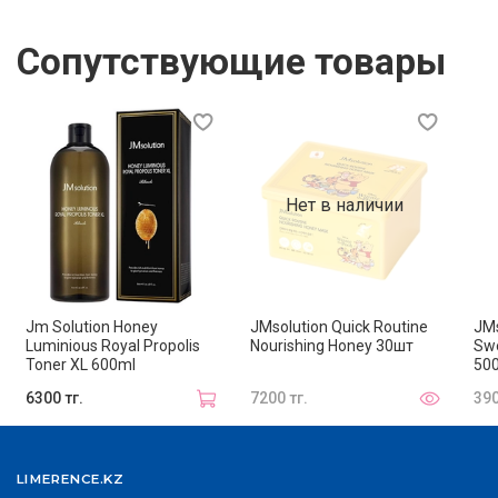
ромашка)
— ухаживает за кожей головы,
смягчает и улучшает расчесываемость.
Сопутствующие товары
Как использовать:
Смочите волосы, нанесите небольшое
количество шампуня на кожу головы,
Нет в наличии
помассируйте до образования пены.
Распределите по длине, мягко вспеньте и
тщательно смойте.
При необходимости повторите процедуру для
Jm Solution Honey
JMsolution Quick Routine
JMs
Luminious Royal Propolis
Nourishing Honey 30шт
Sw
глубокого очищения.
Toner XL 600ml
50
6300 тг.
7200 тг.
390
LIMERENCE.KZ