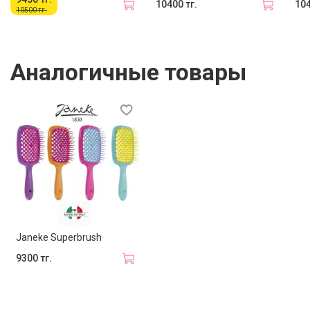
10400 тг.
104
10500 тг.
Аналогичные товары
Janeke Superbrush
9300 тг.