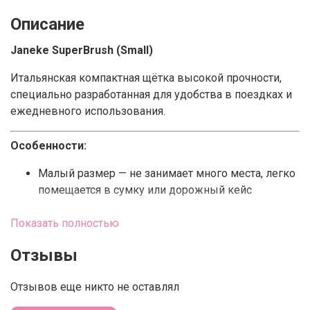
Описание
Janeke SuperBrush (Small)
Итальянская компактная щётка высокой прочности,
специально разработанная для удобства в поездках и
ежедневного использования.
Особенности:
Малый размер — не занимает много места, легко
помещается в сумку или дорожный кейс
Натуральная щетина — помогает равномерно
Показать полностью
распределить натуральные масла по волосам,
придавая им блеск и гладкость
Отзывы
Устойчивая к влаге и износу конструкция —
Отзывов еще никто не оставлял
корпус выдерживает регулярное использование