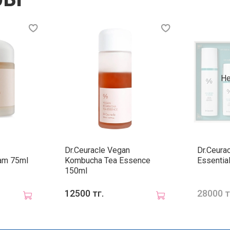
Под
для
Как 
Эсс
Не
рас
Гел
кол
рас
Бал
нео
Dr.Ceuracle Vegan
Dr.Ceura
am 75ml
Kombucha Tea Essence
Essentia
150ml
Резу
12500 тг.
28000 т
Кож
Улу
бол