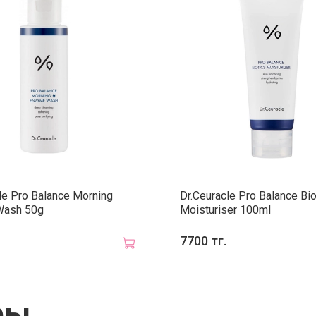
Veg
Осно
le Pro Balance Morning
Dr.Ceuracle Pro Balance Bio
Глу
Wash 50g
Moisturiser 100ml
гид
обе
7700 тг.
Ант
фер
рад
Улу
ры
кож