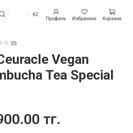
RU
KZ
Профиль
Избранное
Корзина
(0)
Ceuracle Vegan
mbucha Tea Special
t
900.00 тг.