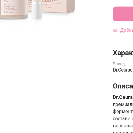
Добав
Харак
Бренд
Dr.Ceurac
Описа
Dr.Ceura
премиаль
ферменти
составе 
восстана
вредных