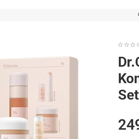
Dr.
Ko
Se
24