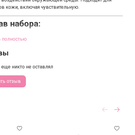
ов кожи, включая чувствительную.
ав набора:
an Kombucha Tea Essence (150 мл):
ь полностью
Универсальное средство 2-в-1, которое сочетает
вы
функции тонера и эссенции.
Содержит 78% экстракта ферментированного чая
еще никто не оставлял
комбуча, богатого пробиотиками и
антиоксидантами.
ать отзыв
Глубоко увлажняет, питает и укрепляет барьер
кожи.
an Kombucha Tea Gel Cream (20 мл):
Лёгкий увлажняющий гель-крем на основе
экстракта комбучи.
Обеспечивает мгновенное увлажнение, освежает и
регулирует баланс кожи.