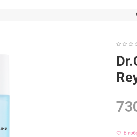
Dr.
Re
730
чии
В изб