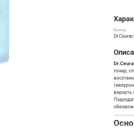
Харак
Бренд
Dr.Ceurac
Описа
Dr.Ceura
тонер, с
восстан
гиалурон
вернуть 
Подходит
обезвож
Осно