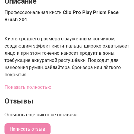
Описание
Профессиональная кисть
Clio Pro Play Prism Face
Brush 204.
Кисть среднего размера с зауженным кончиком,
создающим эффект кисти‑пальца: широко охватывает
лицо и при этом точечно наносит продукт в зоны,
требующие аккуратной растушёвки. Подходит для
нанесения румян, хайлайтера, бронзера или лёгкого
покрытия
.
Особенности щетины:
Показать полностью
Мягкая, но упругая щетина обеспечивает ровное
Отзывы
нанесение без полос и комочков.
Отзывов еще никто не оставлял
Подходит даже для чувствительной кожи лица:
не раздражает и не травмирует эпидермис
.
Написать отзыв