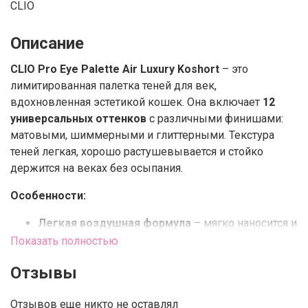
CLIO
Описание
CLIO Pro Eye Palette Air Luxury Koshort
– это
лимитированная палетка теней для век,
вдохновленная эстетикой кошек. Она включает
12
универсальных оттенков
с различными финишами:
матовыми, шиммерными и глиттерными. Текстура
теней легкая, хорошо растушевывается и стойко
держится на веках без осыпания.
Особенности:
Легкая воздушная формула
– мягко наносится и
не перегружает веки.
Показать полностью
Разнообразие финишей
– от матовых нюдовых
Отзывы
до сияющих переливчатых оттенков.
Дизайн с кошачьей тематикой
– упаковка
Отзывов еще никто не оставлял
украшена милыми деталями, в комплекте