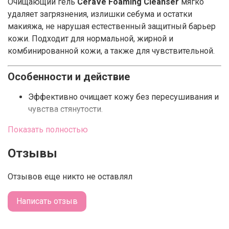
Очищающий гель
CeraVe Foaming Cleanser
мягко
удаляет загрязнения, излишки себума и остатки
макияжа, не нарушая естественный защитный барьер
кожи. Подходит для нормальной, жирной и
комбинированной кожи, а также для чувствительной.
Особенности и действие
Эффективно очищает кожу без пересушивания и
чувства стянутости.
Показать полностью
Поддерживает оптимальный уровень pH.
Контролирует выработку себума, уменьшая
Отзывы
жирный блеск.
Отзывов еще никто не оставлял
Подходит для ежедневного использования утром
и вечером.
Написать отзыв
Не содержит сульфатов и ароматизаторов,
гипоаллергенен.