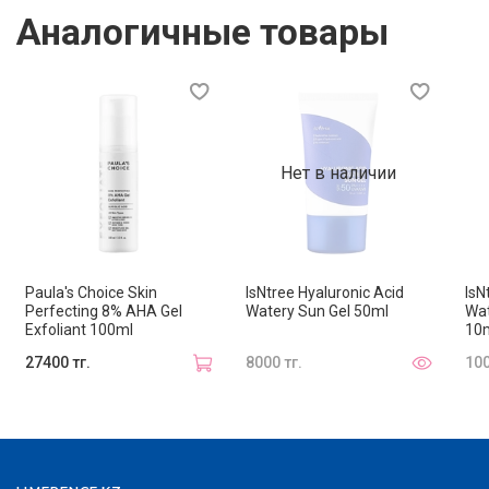
Аналогичные товары
фотозащиту и помогает уменьшать последствия УФ-
стресса.
Подходит для жирной, комбинированной и
нормальной кожи.
Способ применения
Нет в наличии
Нанесите достаточное количество средства на кожу
тела за 15–20 минут до выхода на солнце. Равномерно
распределите до полного впитывания. Повторно
наносите каждые 2 часа, а также после купания,
Paula's Choice Skin
IsNtree Hyaluronic Acid
IsN
потоотделения или вытирания полотенцем.
Perfecting 8% AHA Gel
Watery Sun Gel 50ml
Wat
Exfoliant 100ml
10
27400 тг.
8000 тг.
100