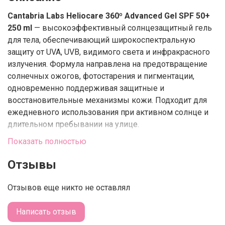
Cantabria Labs Heliocare 360º Advanced Gel SPF 50+
250 ml
— высокоэффективный солнцезащитный гель
для тела, обеспечивающий широкоспектральную
защиту от UVA, UVB, видимого света и инфракрасного
излучения. Формула направлена на предотвращение
солнечных ожогов, фотостарения и пигментации,
одновременно поддерживая защитные и
восстановительные механизмы кожи. Подходит для
ежедневного использования при активном солнце и
длительном пребывании на улице.
Показать полностью
Гель имеет лёгкую освежающую текстуру, быстро
распределяется по коже и моментально впитывается
Отзывы
без жирности и липкости. Может наноситься даже на
слегка влажную кожу, что делает его удобным для
Отзывов еще никто не оставлял
пляжа и активного отдыха. Не оставляет белых следов
и обеспечивает комфорт в течение дня.
Написать отзыв
Действие и преимущества