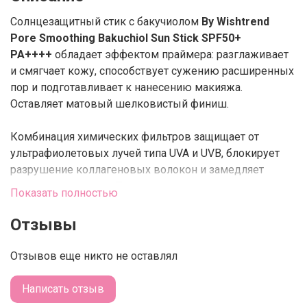
Солнцезащитный стик с бакучиолом
By Wishtrend
Pore Smoothing Bakuchiol Sun Stick SPF50+
PA++++
обладает эффектом праймера: разглаживает
и смягчает кожу, способствует сужению расширенных
пор и подготавливает к нанесению макияжа.
Оставляет матовый шелковистый финиш.
Комбинация химических фильтров защищает от
ультрафиолетовых лучей типа UVA и UVB, блокирует
разрушение коллагеновых волокон и замедляет
процессы старения. Подавляет активность клеток-
Показать полностью
меланоцитов и предотвращает появление пигментных
пятен.
Отзывы
Содержит солнцезащитные фильтры нового
Отзывов еще никто не оставлял
поколения, которые не требуют обновления до 8 часов
в рамках мегаполиса:
Написать отзыв