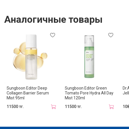
кожи и уменьшению мелких морщин
•
Dipotassium Glycyrrhizate
— успокаивает кожу и
Аналогичные товары
помогает уменьшить покраснение
•
Tocopherol
— оказывает антиоксидантное действие
и защищает кожу
•
Глицерин
— поддерживает длительное увлажнение
кожи
Подходит для всех типов кожи.
Способ применения
Перед использованием хорошо встряхните флакон
для смешивания двух фаз. Распылите мист на лицо с
Sungboon Editor Deep
Sungboon Editor Green
Dr.
расстояния 15–20 см после очищения кожи или в
Collagen Barrier Serum
Tomato Pore Hydra All Day
Jel
течение дня по мере необходимости. Можно
Mist 95ml
Mist 120ml
использовать до или поверх макияжа.
11500 тг.
11500 тг.
108