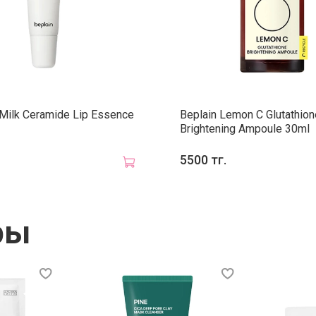
вокруг г
водой.
 Milk Ceramide Lip Essence
Beplain Lemon C Glutathion
Brightening Ampoule 30ml
5500 тг.
ры