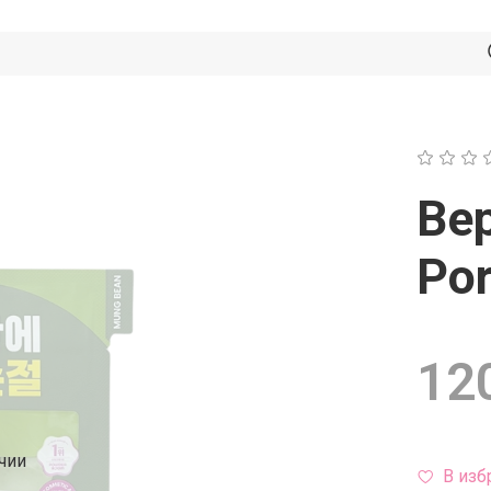
Be
Por
120
чии
В изб