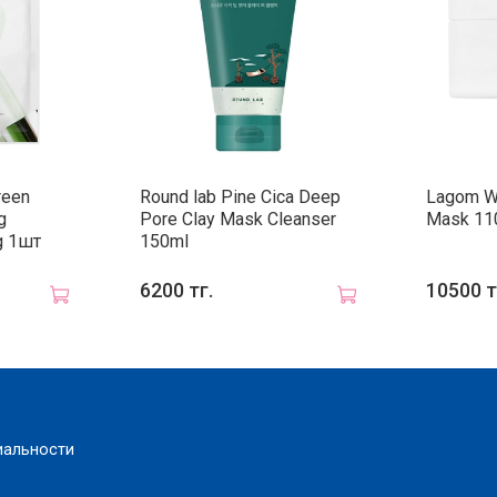
reen
Round lab Pine Cica Deep
Lagom Wh
g
Pore Clay Mask Cleanser
Mask 11
g 1шт
150ml
6200 тг.
10500 т
иальности