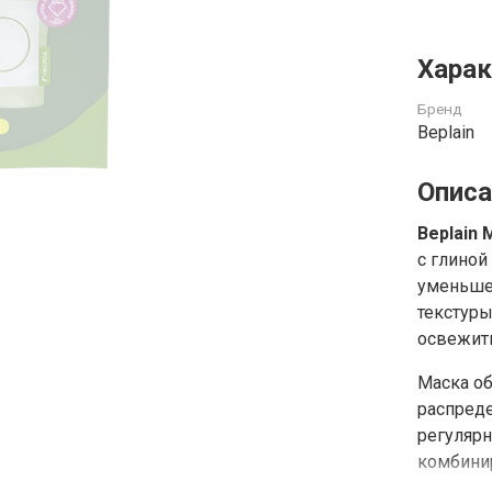
Харак
Бренд
Beplain
Описа
Beplain 
с глиной
уменьше
текстуры
освежить
Маска об
распреде
регулярн
комбини