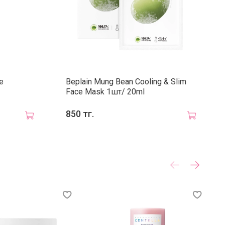
лаз, оставьте на 10–15 минут, затем смойте тёплой
e
Beplain Mung Bean Cooling & Slim
Face Mask 1шт/ 20ml
850 тг.