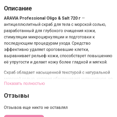
Описание
ARAVIA Professional Oligo & Salt 720 г
—
антицеллюлитный скраб для тела с морской солью,
разработанный для глубокого очищения кожи,
стимуляции микроциркуляции и подготовки к
последующим процедурам ухода. Средство
эффективно удаляет ороговевшие клетки,
выравнивает рельеф кожи, способствует повышению
её упругости и делает кожу более гладкой и мягкой.
Скраб обладает насыщенной текстурой с натуральной
морской солью, которая обеспечивает интенсивное, но
Показать полностью
комфортное отшелушивание. Подходит для
профессионального и домашнего ухода.
Отзывы
Действие и преимущества
Отзывов еще никто не оставлял
• эффективно отшелушивает ороговевшие клетки
кожи