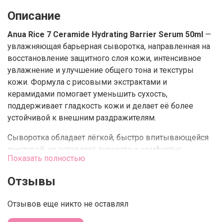
Описание
Anua Rice 7 Ceramide Hydrating Barrier Serum 50ml
—
увлажняющая барьерная сыворотка, направленная на
восстановление защитного слоя кожи, интенсивное
увлажнение и улучшение общего тона и текстуры
кожи. Формула с рисовыми экстрактами и
керамидами помогает уменьшить сухость,
поддерживает гладкость кожи и делает её более
устойчивой к внешним раздражителям.
Сыворотка обладает лёгкой, быстро впитывающейся
текстурой, не оставляет липкости и комфортно
Показать полностью
ощущается даже на чувствительной коже. Подходит
для ежедневного использования и хорошо работает
Отзывы
как базовый восстанавливающий этап ухода.
Отзывов еще никто не оставлял
Действие и преимущества
• укрепляет защитный барьер кожи