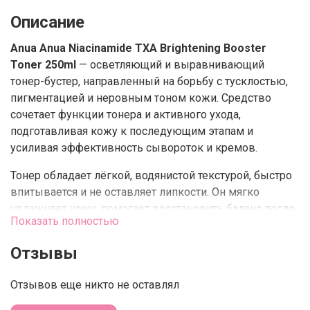
Описание
Anua
Anua Niacinamide TXA Brightening Booster
Toner 250ml
— осветляющий и выравнивающий
тонер-бустер, направленный на борьбу с тусклостью,
пигментацией и неровным тоном кожи. Средство
сочетает функции тонера и активного ухода,
подготавливая кожу к последующим этапам и
усиливая эффективность сывороток и кремов.
Тонер обладает лёгкой, водянистой текстурой, быстро
впитывается и не оставляет липкости. Он мягко
увлажняет кожу, помогает восстановить баланс после
Показать полностью
очищения и делает кожу более гладкой, свежей и
сияющей уже на этапе тонизирования.
Отзывы
Формула разработана для ежедневного применения и
Отзывов еще никто не оставлял
подходит даже для чувствительной кожи, склонной к
раздражениям и поствоспалительным пятнам.