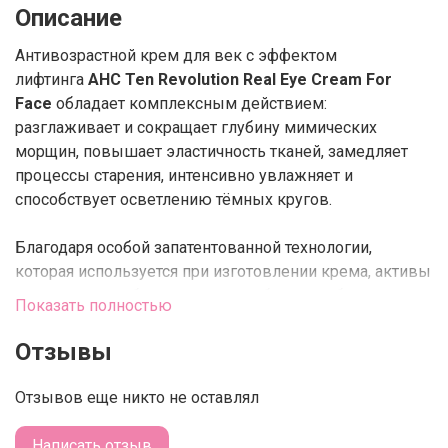
Описание
Антивозрастной крем для век с эффектом
лифтинга
AHC Ten Revolution Real Eye Cream For
Face
обладает комплексным действием:
разглаживает и сокращает глубину мимических
морщин, повышает эластичность тканей, замедляет
процессы старения, интенсивно увлажняет и
способствует осветлению тёмных кругов.
Благодаря особой запатентованной технологии,
которая используется при изготовлении крема, активы
средства способны проникать в более глубокие слои
Показать полностью
кожи и лучше усваиваться, что повышает
эффективность его действия.
Отзывы
Крем выполнен на безводной основе, где воду
Отзывов еще никто не оставлял
заменяет гидролизованный коллаген, который не
только эффективно восстанавливает повреждённые
Написать отзыв